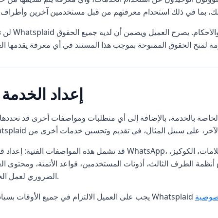
لن تكون Whatsplaid مسؤولة عن استخدام معرفة العميل
5. إعداد الخدمة
قد تشمل هذه المواصفات الفنية: إعداد قنوات WhatsApp، واجهات برمجة التطبيقات، الويب هوكس، الأدوات، العلام
ع أنظمة الطرف الثالث، أذونات المستخدمين، قواعد الأتمتة، ومحتوى ال
الضروري لعمل الخدمة.
صوصية