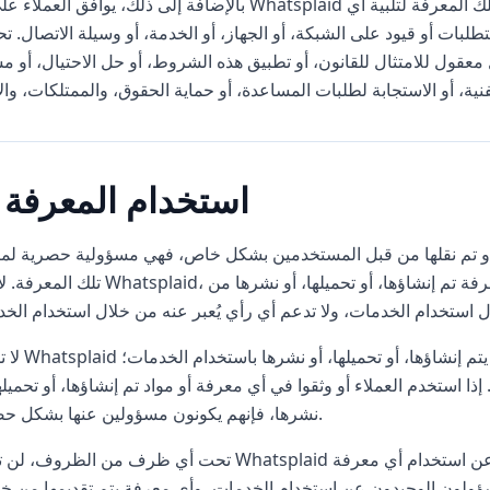
بالإضافة إلى ذلك، يوافق العملاء على أن Whatsplaid يمكنها تكييف المعرفة إذا كان من الضروري تعديل تلك الم
لبات أو قيود على الشبكة، أو الجهاز، أو الخدمة، أو وسيلة الاتصال. تحتفظ Whatsplaid بحقها في الوصول، وقراءة، و
قول للامتثال للقانون، أو تطبيق هذه الشروط، أو حل الاحتيال، أو م
4. استخدام المعرفة
أو تم نقلها من قبل المستخدمين بشكل خاص، فهي مسؤولية حصرية ل
تلك المعرفة. لا تؤيد Whatsplaid، أو تدعم، أو تمثل، أو تضمن صحة، أو دقة، أو موثوقية أي معرفة تم 
لا تمتلك Whatsplaid القدرة على مراقبة و/أو ا
ذا استخدم العملاء أو وثقوا في أي معرفة أو مواد تم إنشاؤها، أو تحميلها
نشرها، فإنهم يكونون مسؤولين عنها بشكل حصري.
تحت أي ظرف من الظروف، لن تكون Whatsplaid مسؤولة عن المعرفة أو عن أي خسارة أو ضرر ناتج عن است
ؤولون الوحيدون عن استخدام الخدمات، وأي معرفة يتم تقديمها من خلا