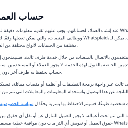
حساب العمل
ووظائف المنصات، والتي يمكن تعديلها وفقًا لتقدير Whatsplaid، بشرط ألا تغير جوهر الخدمات. يمكن لـ Whatsplaid الاح
مختلفة من الحسابات لأنواع مختلفة من العملاء.
دمون بالاتصال بالمنصات من خلال خدمة طرف ثالث، فسيمنحون إذنًا لـ Whatsplaid للوصول إلى معل
مين الخاصة بالقبول لهذه الخدمة. لا يجوز للعملاء أو المستخدمين است
حساب يحتفظ به طرف آخر دون إذنهم.
ف ثالث عبر واجهة برمجة التطبيقات أو أنظمة أو منصات مماثلة، فسيك
ومات شخصية طوعًا، فسيتم الاحتفاظ بها بسرية وفقًا ل
سياسة الخصوصية
حقوق العميل أو تفويض أي التزامات دون موافقة خطية مسبقة من Whatsplaid. يجب على العميل إخطار Whatsplaid ع