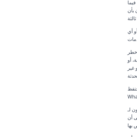
فيما
 تكون
و أي
 خطر
، أو
 غير
حتفظ
ل، وترجمة،
لأسئلة،