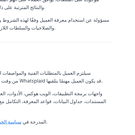
والنتائج المترتبة على ذلك، بما في ذلك استخدام معرفتهم من قبل مستخدمين آخرين وأطراف ثالثة.
والصلاحيات والسلطات اللازمة لمنح الحقوق الممنوحة بموجب هذا المستند في أي معرفة يقدمها العميل.
Whatsplaid من وقت لآخر، على سبيل المثال، في تقديم وتحسين خدمات أخرى من Whatsplaid قد يكون العميل مهتمًا بتلقيها.
المستندات، جداول البيانات، قواعد المعرفة، التكامل م
.
يجب على العميل الالتزام في جميع الأوقات بسياسات Whatsplaid المدرجة في
سياسة الخ