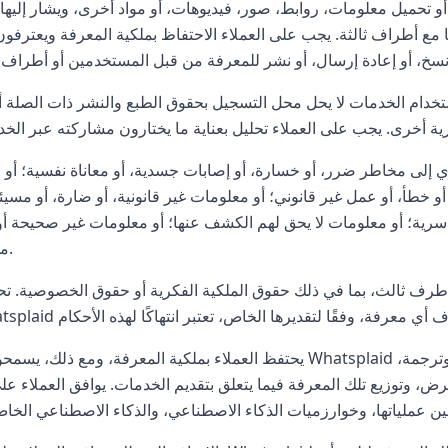
 أو تحميل معلومات، روابط، صور، فيديوهات، أو مواد أخرى، ويشار إليها 
أطراف ثالثة. يجب على العملاء الاحتفاظ بملكية المعرفة ويعترفون بأن Whatsplaid لن
تخدام الخدمات لا يحل محل التسجيل بحقوق الطبع والنشر ذات الصلة أ
ؤدي إلى مخاطر ضرر، أو خسارة، أو إصابات جسدية، أو معاناة نفسية؛ أو
أو خطأ، أو عمل غير قانوني؛ أو معلومات غير قانونية، أو ضارة، أو مسيئة
و سرية؛ أو معلومات لا يحق لهم الكشف عنها؛ أو معلومات غير صحيحة أو
محدثة.
 طرف ثالث، بما في ذلك حقوق الملكية الفكرية أو حقوق الخصوصية. ت
يحتفظ العملاء بملكية المعرفة، ومع ذلك، يسمحون لـ Whatsplaid باستخدام، ونسخ، واستنساخ، وتكييف، وتحرير، ونق
 وتوزيع تلك المعرفة فيما يتعلق بتقديم الخدمات. يوافق العملاء على أن Whatsplaid يمكنها استخدام المعرفة، وا