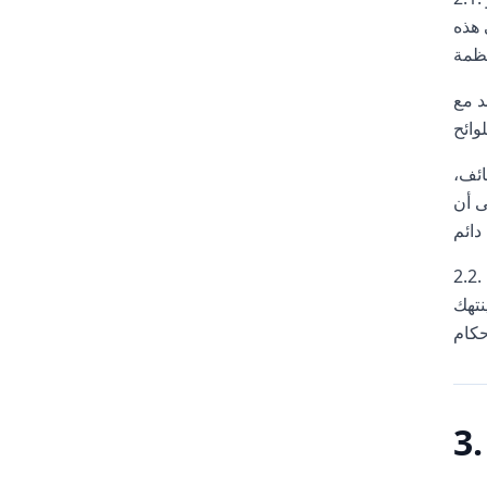
 هذه
وفقًا
ائف،
عليق، أو
2.2. يُعترف ويوافق على أن Whatsplaid لها الحق، وفقًا لتقديرها الخاص، في رفض تقديم الخدمات، مؤقتًا أو دائمًا، من خلال المنصة
نتهك