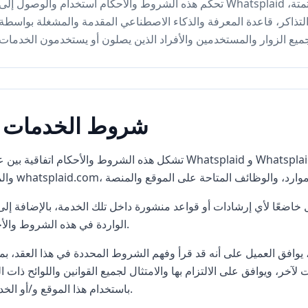
تحكم هذه الشروط والأحكام استخدام والوصول إلى Whatsplaid و/أو جميع حلول خدمة العملاء، المبيعات، الأتمتة،
تذاكر، قاعدة المعرفة والذكاء الاصطناعي المقدمة والمشغلة بواسطة Whatsplaid
1. شروط الخدمات
تشكل هذه الشروط والأحكام اتفاقية بين عملاء Whatsplaid و Whatsplaid، وهي شركة برازيليّة، وتنظم الوصول 
خاضعًا لأي إرشادات أو قواعد منشورة داخل تلك الخدمة، بالإضافة إلى
الواردة في هذه الشروط والأحكام.
، يوافق العميل على أنه قد قرأ وفهم الشروط المحددة في هذا العقد، بم
، ويوافق على الالتزام بها والامتثال لجميع القوانين واللوائح ذات ا
باستخدام هذا الموقع و/أو الخدمات.