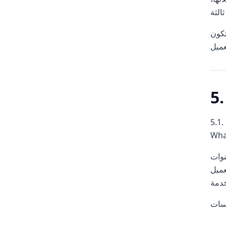
 وفقًا لهذه الشروط والأحكام. يصرح العميل ويضمن أن لديه جميع الحقوق
5.1. سيلتزم العميل بالمتطلبات الفنية والمواصفات الخاصة بالخدمة، بالإضافة إلى أي متطلبات ومواصفات أخرى قد تحددها
ات، الكوكيز،
عميل