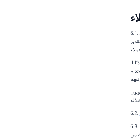
اء
6.1. عند إنشاء العملاء لحساباتهم، يجب عليهم تقديم معلومات دقيقة لـ Whatsplaid. يمنح الحساب العملاء الوصول إلى خدمات
تفاظ بأنواع
وماتهم
خدام
ونون
6.3. العميل هو المسؤول الحصري والكامل عن جميع الأنشطة التي تتم تحت أعماله. لا يجوز للعميل التنازل عن أو نقل أي حقوق من
لى الفور