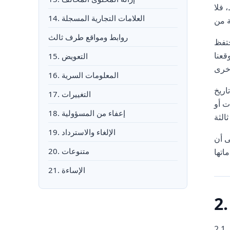
 فلا
14. العلامات التجارية المسجلة
روابط ومواقع طرف ثالث
لتقديرها، في تعديل هذه الشروط والأحكام من وقت لآخر لتعكس التغييرات في أعمالنا، أو على
قعنا
15. التعويض
16. المعلومات السرية
اريخ
17. التغييرات
ت أو
18. إعفاء من المسؤولية
19. الإلغاء والاسترداد
ليق، أو إيقاف لمنصاتها و/أو
20. متنوعات
21. الإساءة
2.1. باستخدام أو الوصول إلى أي من الخدمات، يوافق العميل و/أو المستخدم على الالتزام بهذه الشروط والأحكام. إذا كان العميل و/أو