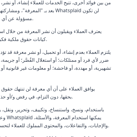
من بين فوائد أخرى، تتيح الخدمات للعملاء إنشاء، أو نشر،
بعد بـ "المعرفة"، ومشاركتها مع 
مسؤولة عن أي نسخ، أو إعادة إرسال، أو نشر للمعرفة من قبل المستخدمين أو أطراف ثالثة.
يعترف العملاء ويقبلون أن نشر المعرفة من خلال اس
كيانات حقوق ملكية فكرية أخرى. يجب على العملاء تحليل بعناية ما يختارون مشاركته عبر الخدمات.
يلتزم العملاء بعدم إنشاء، أو تحميل، أو نشر معرفة قد ت
ضرر لأي فرد أو ممتلكات؛ أو استغلال القُصَّر؛ أو جريمة، 
تشهيرية، أو مهددة، أو فاحشة؛ أو معلومات غير قانونية أ
يوافق العملاء على أن أي معرفة لن تنتهك حقوق
Whatsplaid بحقها، دون التزام، في رفض و/أو حذف أي معرفة، وفقًا لتقديرها الخاص، تعتبر انتهاكًا لهذه الأحكام.
وعرض،
والإجابات، والتفاعلات، والمحتوى المملوك للعملاء لتحسين عملياتها، وخوارزميات الذكاء الاصطناعي، والذكاء الاصطناعي الخاص بها.